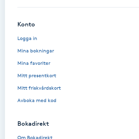
Babylights
Konto
Balayage
Logga in
Bambumassage
Mina bokningar
Mina favoriter
Barber
Mitt presentkort
Barnklippning
Mitt friskvårdskort
BIAB
Avboka med kod
Blowout
Bokadirekt
Bottenfärg
Om Bokadirekt