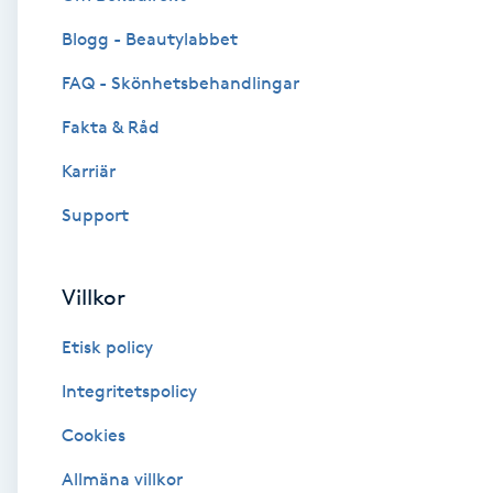
Blogg - Beautylabbet
Brynformning
FAQ - Skönhetsbehandlingar
Brynfärgning
Fakta & Råd
Brynplockning
Karriär
Support
Bröllopsuppsättning
C
Villkor
Celluliter
Etisk policy
Coachning
Integritetspolicy
Cookies
Color correction
Allmäna villkor