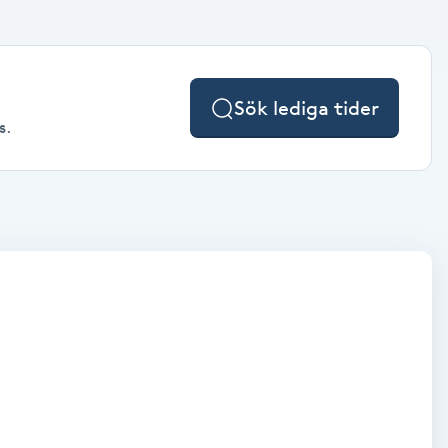
Sök lediga tider
s.