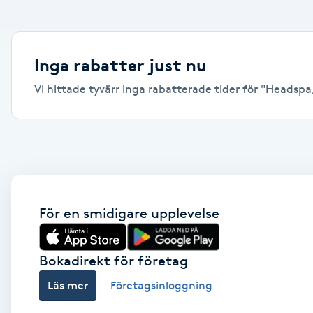
Alternativmedicin
Andningsmassage
Inga rabatter just nu
Vi hittade tyvärr inga rabatterade tider för "Headspa, 
Ansiktslyft utan kirurgi
Aromamassage
Ashtanga Yoga
Ayurveda
För en smidigare upplevelse
Ayurvedisk Massage
Bokadirekt för företag
Läs mer
Företagsinloggning
Ansiktsbehandling djuprengörande
B