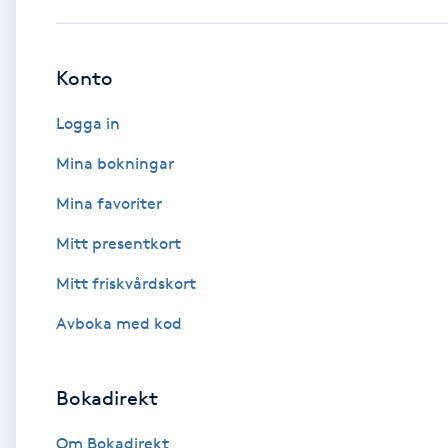
Babylights
Konto
Balayage
Logga in
Bambumassage
Mina bokningar
Mina favoriter
Barber
Mitt presentkort
Barnklippning
Mitt friskvårdskort
BIAB
Avboka med kod
Blowout
Bokadirekt
Bottenfärg
Om Bokadirekt