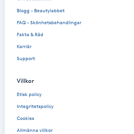
Blogg - Beautylabbet
Brynformning
FAQ - Skönhetsbehandlingar
Brynfärgning
Fakta & Råd
Brynplockning
Karriär
Support
Bröllopsuppsättning
C
Villkor
Celluliter
Etisk policy
Coachning
Integritetspolicy
Cookies
Color correction
Allmänna villkor