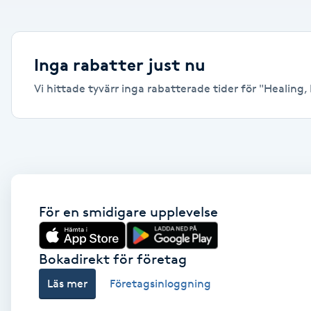
Alternativmedicin
Andningsmassage
Inga rabatter just nu
Vi hittade tyvärr inga rabatterade tider för "Healing, K
Ansiktslyft utan kirurgi
Aromamassage
Ashtanga Yoga
Ayurveda
För en smidigare upplevelse
Ayurvedisk Massage
Bokadirekt för företag
Läs mer
Företagsinloggning
Ansiktsbehandling djuprengörande
B