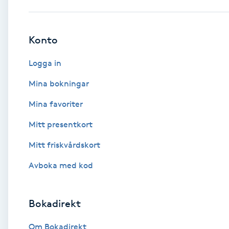
Babylights
Konto
Balayage
Logga in
Bambumassage
Mina bokningar
Mina favoriter
Barber
Mitt presentkort
Barnklippning
Mitt friskvårdskort
BIAB
Avboka med kod
Blowout
Bokadirekt
Bottenfärg
Om Bokadirekt