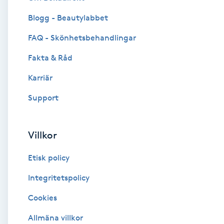
Blogg - Beautylabbet
Brynformning
FAQ - Skönhetsbehandlingar
Brynfärgning
Fakta & Råd
Brynplockning
Karriär
Support
Bröllopsuppsättning
C
Villkor
Celluliter
Etisk policy
Coachning
Integritetspolicy
Cookies
Color correction
Allmäna villkor