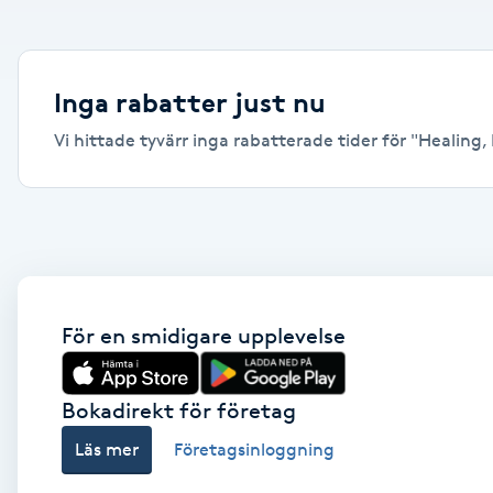
Alternativmedicin
Andningsmassage
Inga rabatter just nu
Vi hittade tyvärr inga rabatterade tider för "Healing, L
Ansiktslyft utan kirurgi
Aromamassage
Ashtanga Yoga
Ayurveda
För en smidigare upplevelse
Ayurvedisk Massage
Bokadirekt för företag
Läs mer
Företagsinloggning
Ansiktsbehandling djuprengörande
B