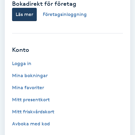
Bokadirekt för företag
Babylights
Läs mer
Företagsinloggning
Balayage
Bambumassage
Konto
Barber
Logga in
Mina bokningar
Barnklippning
Mina favoriter
BIAB
Mitt presentkort
Mitt friskvårdskort
Blowout
Avboka med kod
Bottenfärg