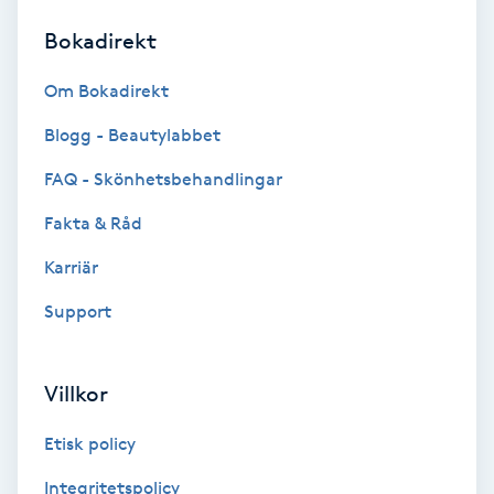
Bokadirekt
Brynformning
Om Bokadirekt
Brynfärgning
Blogg - Beautylabbet
Brynplockning
FAQ - Skönhetsbehandlingar
Fakta & Råd
Bröllopsuppsättning
C
Karriär
Support
Celluliter
Coachning
Villkor
Color correction
Etisk policy
Integritetspolicy