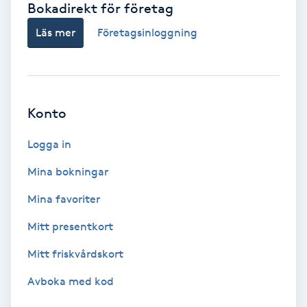
Bokadirekt för företag
Babylights
Läs mer
Företagsinloggning
Balayage
Bambumassage
Konto
Barber
Logga in
Mina bokningar
Barnklippning
Mina favoriter
BIAB
Mitt presentkort
Mitt friskvårdskort
Blowout
Avboka med kod
Bottenfärg