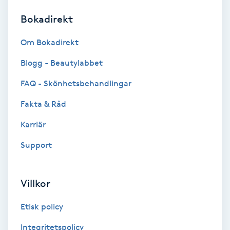
Bokadirekt
Brynformning
Om Bokadirekt
Brynfärgning
Blogg - Beautylabbet
Brynplockning
FAQ - Skönhetsbehandlingar
Fakta & Råd
Bröllopsuppsättning
C
Karriär
Support
Celluliter
Coachning
Villkor
Color correction
Etisk policy
Integritetspolicy