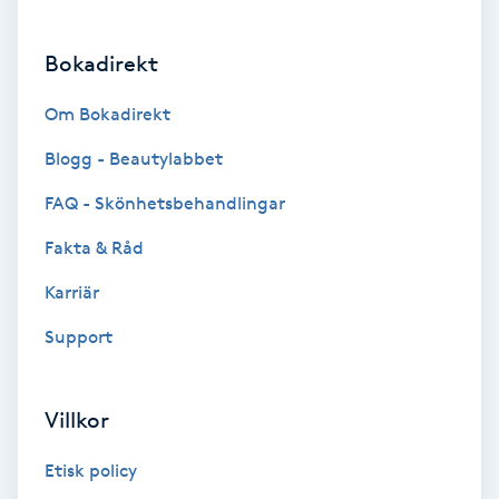
Brynformning
Bokadirekt
Brynfärgning
Om Bokadirekt
Blogg - Beautylabbet
Brynplockning
FAQ - Skönhetsbehandlingar
Bröllopsuppsättning
Fakta & Råd
C
Karriär
Celluliter
Support
Coachning
Villkor
Color correction
Etisk policy