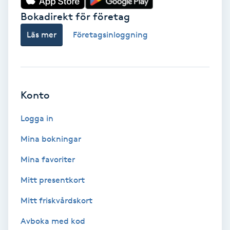
Bokadirekt för företag
Babylights
Läs mer
Företagsinloggning
Balayage
Bambumassage
Konto
Barber
Logga in
Barnklippning
Mina bokningar
Mina favoriter
BIAB
Mitt presentkort
Blowout
Mitt friskvårdskort
Bottenfärg
Avboka med kod