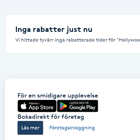
Alternativmedicin
Andningsmassage
Inga rabatter just nu
Vi hittade tyvärr inga rabatterade tider för "Hollywood
Ansiktslyft utan kirurgi
Aromamassage
Ashtanga Yoga
Ayurveda
För en smidigare upplevelse
Ayurvedisk Massage
Bokadirekt för företag
Läs mer
Företagsinloggning
Ansiktsbehandling djuprengörande
B