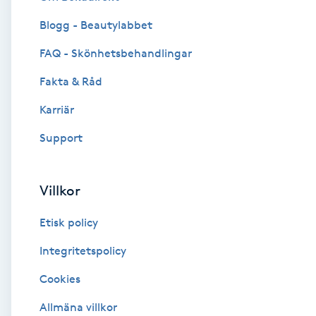
Blogg - Beautylabbet
Brynformning
FAQ - Skönhetsbehandlingar
Brynfärgning
Fakta & Råd
Brynplockning
Karriär
Support
Bröllopsuppsättning
C
Villkor
Celluliter
Etisk policy
Coachning
Integritetspolicy
Cookies
Color correction
Allmäna villkor