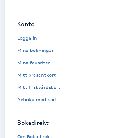
Babylights
Konto
Balayage
Logga in
Bambumassage
Mina bokningar
Mina favoriter
Barber
Mitt presentkort
Barnklippning
Mitt friskvårdskort
BIAB
Avboka med kod
Blowout
Bokadirekt
Bottenfärg
Om Bokadirekt