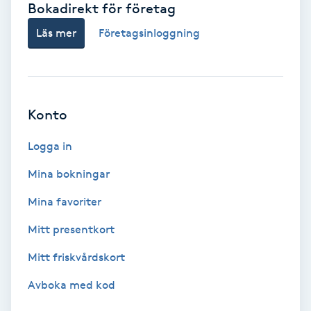
Bokadirekt för företag
Babylights
Läs mer
Företagsinloggning
Balayage
Bambumassage
Konto
Barber
Logga in
Mina bokningar
Barnklippning
Mina favoriter
BIAB
Mitt presentkort
Mitt friskvårdskort
Blowout
Avboka med kod
Bottenfärg