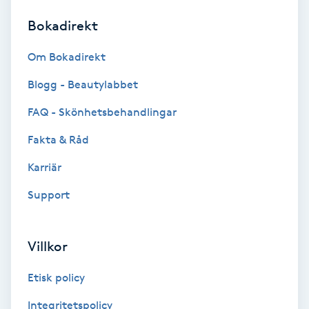
Bokadirekt
Brynformning
Om Bokadirekt
Brynfärgning
Blogg - Beautylabbet
Brynplockning
FAQ - Skönhetsbehandlingar
Fakta & Råd
Bröllopsuppsättning
C
Karriär
Support
Celluliter
Coachning
Villkor
Color correction
Etisk policy
Integritetspolicy