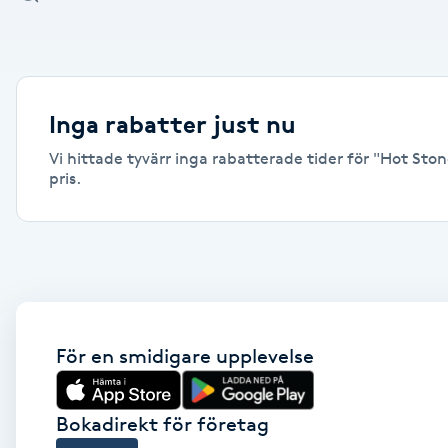
Alternativmedicin
Andningsmassage
Inga rabatter just nu
Ansiktslyft utan kirurgi
Vi hittade tyvärr inga rabatterade tider för "Hot Sto
pris.
Aromamassage
Ashtanga Yoga
Ayurveda
För en smidigare upplevelse
Ayurvedisk Massage
Ansiktsbehandling djuprengörande
Bokadirekt för företag
B