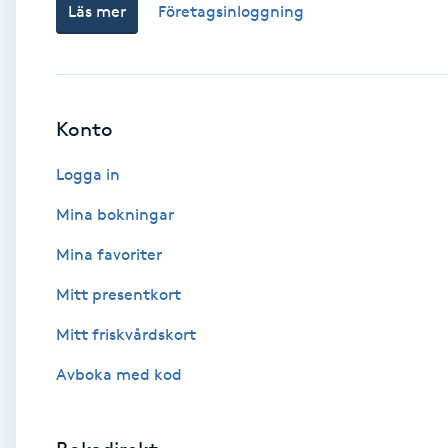
Läs mer
Företagsinloggning
Babylights
Balayage
Konto
Bambumassage
Logga in
Barber
Mina bokningar
Mina favoriter
Barnklippning
Mitt presentkort
BIAB
Mitt friskvårdskort
Avboka med kod
Blowout
Bottenfärg