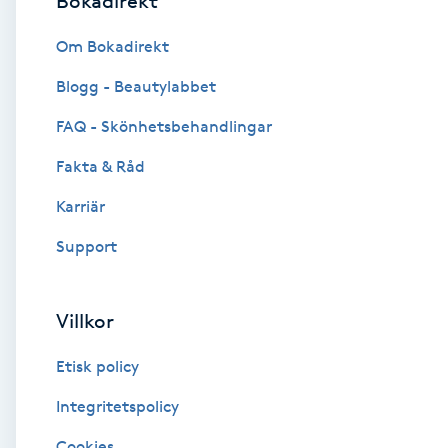
Bokadirekt
Brynformning
Om Bokadirekt
Blogg - Beautylabbet
Brynfärgning
FAQ - Skönhetsbehandlingar
Brynplockning
Fakta & Råd
Karriär
Bröllopsuppsättning
C
Support
Celluliter
Villkor
Coachning
Etisk policy
Color correction
Integritetspolicy
Cookies