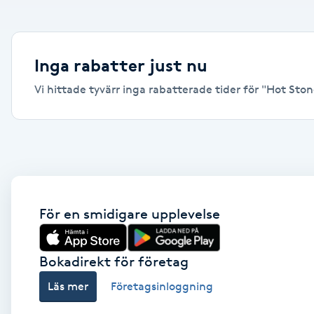
Alternativmedicin
Andningsmassage
Inga rabatter just nu
Vi hittade tyvärr inga rabatterade tider för "Hot Stone
Ansiktslyft utan kirurgi
Aromamassage
Ashtanga Yoga
Ayurveda
För en smidigare upplevelse
Ayurvedisk Massage
Bokadirekt för företag
Läs mer
Företagsinloggning
Ansiktsbehandling djuprengörande
B