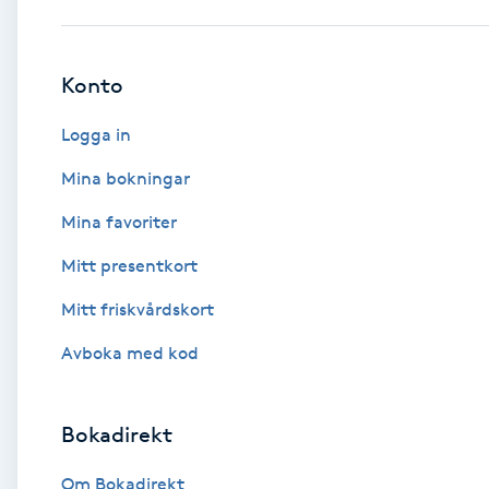
Babylights
Konto
Balayage
Logga in
Bambumassage
Mina bokningar
Mina favoriter
Barber
Mitt presentkort
Barnklippning
Mitt friskvårdskort
BIAB
Avboka med kod
Blowout
Bokadirekt
Bottenfärg
Om Bokadirekt