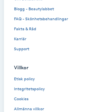
Blogg - Beautylabbet
Brynformning
FAQ - Skönhetsbehandlingar
Brynfärgning
Fakta & Råd
Brynplockning
Karriär
Support
Bröllopsuppsättning
C
Villkor
Celluliter
Etisk policy
Coachning
Integritetspolicy
Cookies
Color correction
Allmänna villkor