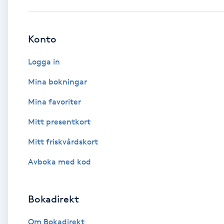
Babylights
Konto
Balayage
Logga in
Bambumassage
Mina bokningar
Mina favoriter
Barber
Mitt presentkort
Barnklippning
Mitt friskvårdskort
BIAB
Avboka med kod
Blowout
Bokadirekt
Bottenfärg
Om Bokadirekt