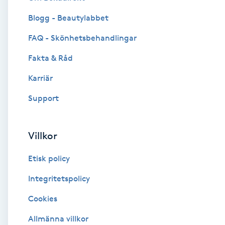
Blogg - Beautylabbet
Brynformning
FAQ - Skönhetsbehandlingar
Brynfärgning
Fakta & Råd
Brynplockning
Karriär
Support
Bröllopsuppsättning
C
Villkor
Celluliter
Etisk policy
Coachning
Integritetspolicy
Cookies
Color correction
Allmänna villkor