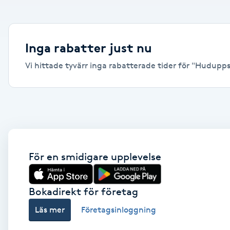
Alternativmedicin
Andningsmassage
Inga rabatter just nu
Vi hittade tyvärr inga rabatterade tider för "Huduppst
Ansiktslyft utan kirurgi
Aromamassage
Ashtanga Yoga
Ayurveda
För en smidigare upplevelse
Ayurvedisk Massage
Bokadirekt för företag
Läs mer
Företagsinloggning
Ansiktsbehandling djuprengörande
B