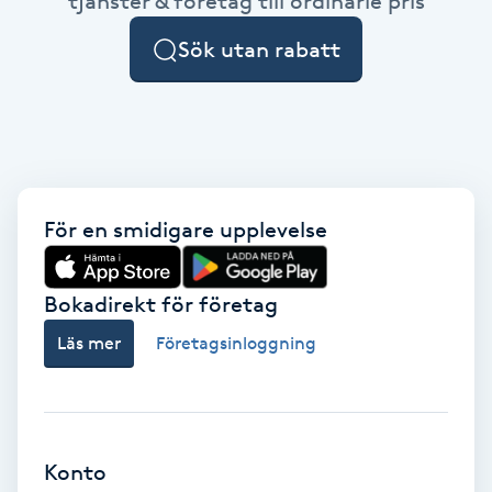
tjänster & företag till ordinarie pris
Cryoterapi
D
Sök utan rabatt
Damklippning
Dermapen
Diamantslipning
För en smidigare upplevelse
E
Bokadirekt för företag
Enzympeeling
Läs mer
Företagsinloggning
Extensions
Extensions borttagning
Konto
Eyeliner-tatuering