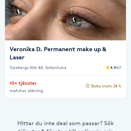
Brynformning
Brynfärgning
Brynplockning
Veronika D. Permanent make up &
Laser
Bröllopsuppsättning
Turebergs Allé 44, Sollentuna
4.9
427
C
Celluliter
10+ tjänster
Boka inom 24 h
matchar sökning
Coachning
Color correction
Hittar du inte deal som passar? Sök