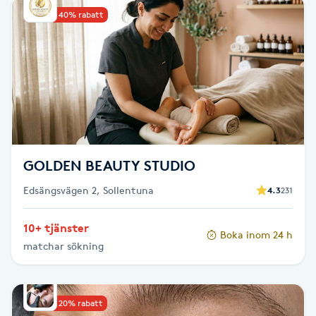
Upp till 40% rabatt
Babylights
Balayage
Bambumassage
Barber
GOLDEN BEAUTY STUDIO
Barnklippning
Edsängsvägen 2, Sollentuna
4.3
231
BIAB
10+ tjänster
Boka inom 24 h
matchar sökning
Blowout
Bottenfärg
Upp till 20% rabatt