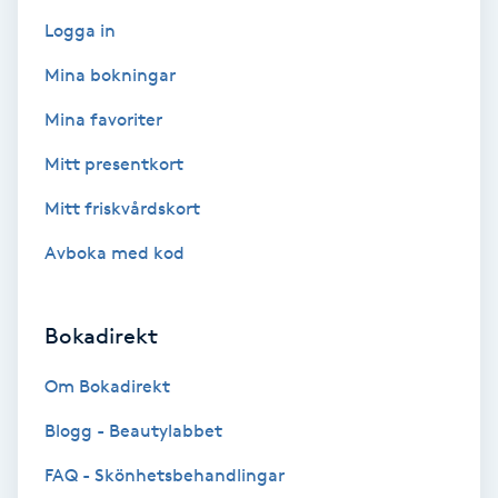
F
Logga in
Mina bokningar
Face framing
Mina favoriter
Faceliftmassage
Mitt presentkort
Fet hårbotten
Mitt friskvårdskort
Avboka med kod
Fettreducering
Fibromassage
Bokadirekt
Om Bokadirekt
Fillers
Blogg - Beautylabbet
Fotmassage
FAQ - Skönhetsbehandlingar