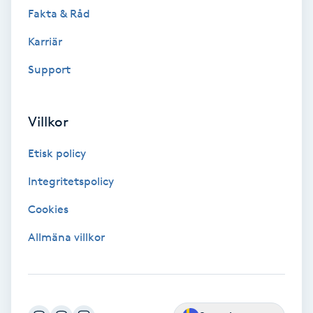
Fotsvamp
Fakta & Råd
Karriär
Fotvård
Support
Fransar
Villkor
Fransborttagning
Etisk policy
Fransfärgning
Integritetspolicy
Fransförlängning
Cookies
Allmäna villkor
Fransförlängning Megavolym
Fransförlängning Volym