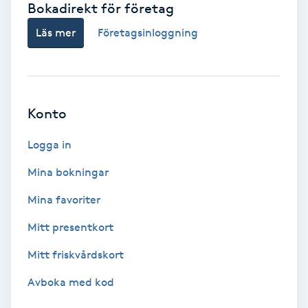
Bokadirekt för företag
Babylights
Läs mer
Företagsinloggning
Balayage
Bambumassage
Konto
Barber
Logga in
Mina bokningar
Barnklippning
Mina favoriter
BIAB
Mitt presentkort
Mitt friskvårdskort
Blowout
Avboka med kod
Bottenfärg