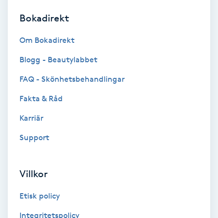
Bokadirekt
Brynformning
Om Bokadirekt
Brynfärgning
Blogg - Beautylabbet
Brynplockning
FAQ - Skönhetsbehandlingar
Fakta & Råd
Bröllopsuppsättning
C
Karriär
Support
Celluliter
Coachning
Villkor
Color correction
Etisk policy
Integritetspolicy