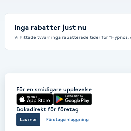
Alternativmedicin
Andningsmassage
Inga rabatter just nu
Vi hittade tyvärr inga rabatterade tider för "Hypnos, Å
Ansiktslyft utan kirurgi
Aromamassage
Ashtanga Yoga
Ayurveda
För en smidigare upplevelse
Ayurvedisk Massage
Bokadirekt för företag
Läs mer
Företagsinloggning
Ansiktsbehandling djuprengörande
B