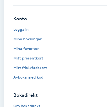
Babylights
Konto
Balayage
Logga in
Bambumassage
Mina bokningar
Mina favoriter
Barber
Mitt presentkort
Barnklippning
Mitt friskvårdskort
BIAB
Avboka med kod
Blowout
Bokadirekt
Bottenfärg
Om Bokadirekt