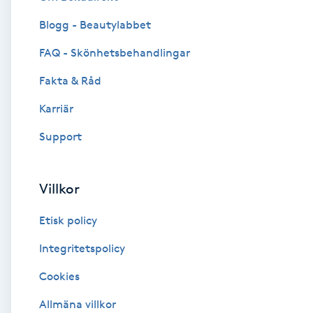
Blogg - Beautylabbet
Brynformning
FAQ - Skönhetsbehandlingar
Brynfärgning
Fakta & Råd
Brynplockning
Karriär
Support
Bröllopsuppsättning
C
Villkor
Celluliter
Etisk policy
Coachning
Integritetspolicy
Cookies
Color correction
Allmäna villkor