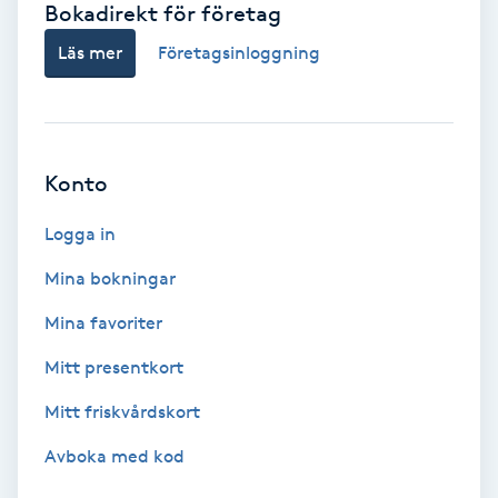
Bokadirekt för företag
Babylights
Läs mer
Företagsinloggning
Balayage
Bambumassage
Konto
Barber
Logga in
Mina bokningar
Barnklippning
Mina favoriter
BIAB
Mitt presentkort
Mitt friskvårdskort
Blowout
Avboka med kod
Bottenfärg