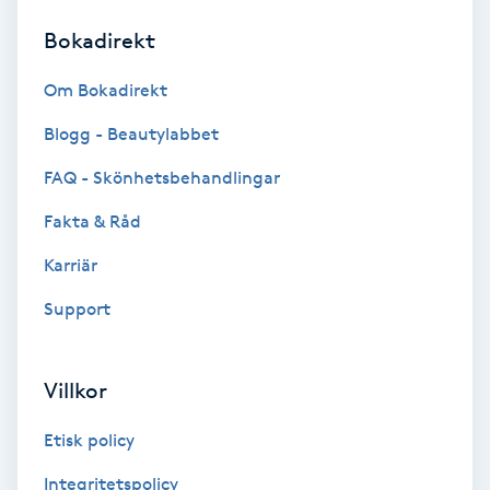
Bokadirekt
Brynformning
Om Bokadirekt
Brynfärgning
Blogg - Beautylabbet
Brynplockning
FAQ - Skönhetsbehandlingar
Fakta & Råd
Bröllopsuppsättning
C
Karriär
Support
Celluliter
Coachning
Villkor
Color correction
Etisk policy
Integritetspolicy