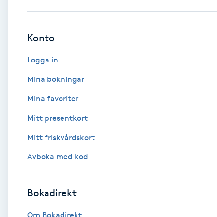
Babylights
Konto
Balayage
Logga in
Bambumassage
Mina bokningar
Mina favoriter
Barber
Mitt presentkort
Barnklippning
Mitt friskvårdskort
BIAB
Avboka med kod
Blowout
Bokadirekt
Bottenfärg
Om Bokadirekt