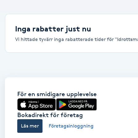
Alternativmedicin
Andningsmassage
Inga rabatter just nu
Vi hittade tyvärr inga rabatterade tider för "Idrottsma
Ansiktslyft utan kirurgi
Aromamassage
Ashtanga Yoga
Ayurveda
För en smidigare upplevelse
Ayurvedisk Massage
Bokadirekt för företag
Läs mer
Företagsinloggning
Ansiktsbehandling djuprengörande
B