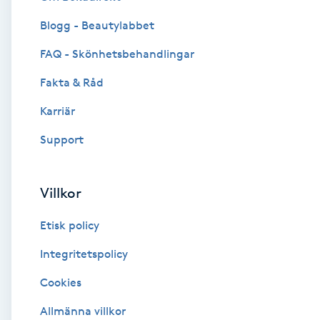
Blogg - Beautylabbet
Brynformning
FAQ - Skönhetsbehandlingar
Brynfärgning
Fakta & Råd
Brynplockning
Karriär
Support
Bröllopsuppsättning
C
Villkor
Celluliter
Etisk policy
Coachning
Integritetspolicy
Cookies
Color correction
Allmänna villkor