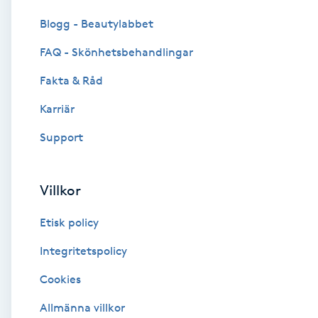
Cryoterapi
Blogg - Beautylabbet
D
FAQ - Skönhetsbehandlingar
Damklippning
Fakta & Råd
Dermapen
Karriär
Support
Diamantslipning
E
Villkor
Enzympeeling
Etisk policy
Extensions
Integritetspolicy
Cookies
Extensions borttagning
Allmänna villkor