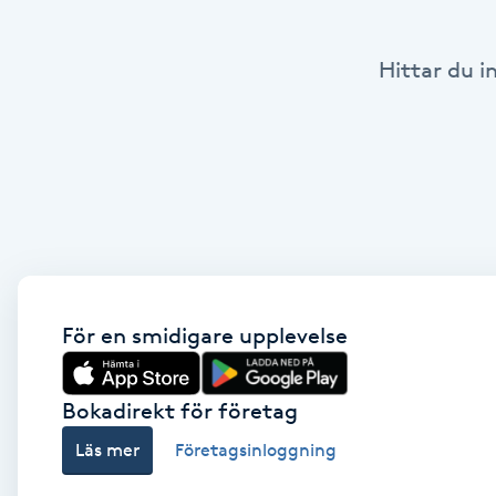
Babylights
Hittar du i
Balayage
Bambumassage
Barber
Barnklippning
För en smidigare upplevelse
BIAB
Bokadirekt för företag
Blowout
Läs mer
Företagsinloggning
Bottenfärg