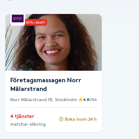
Alternativmedicin
Upp till 30% rabatt
Andningsmassage
Ansiktslyft utan kirurgi
Aromamassage
Ashtanga Yoga
Företagsmassagen Norr
Mälarstrand
Ayurveda
Norr Mälarstrand 18, Stockholm
4.8
2766
Ayurvedisk Massage
4 tjänster
Boka inom 24 h
matchar sökning
Ansiktsbehandling djuprengörande
B