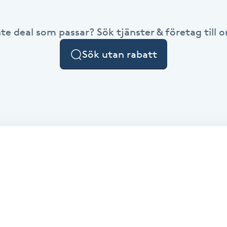
nte deal som passar? Sök tjänster & företag till or
Sök utan rabatt