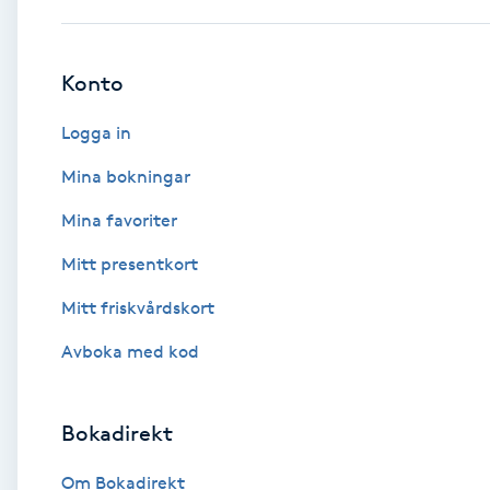
Brynformning
Konto
Brynfärgning
Logga in
Brynplockning
Mina bokningar
Mina favoriter
Bröllopsuppsättning
Mitt presentkort
C
Mitt friskvårdskort
Celluliter
Avboka med kod
Coachning
Bokadirekt
Color correction
Om Bokadirekt