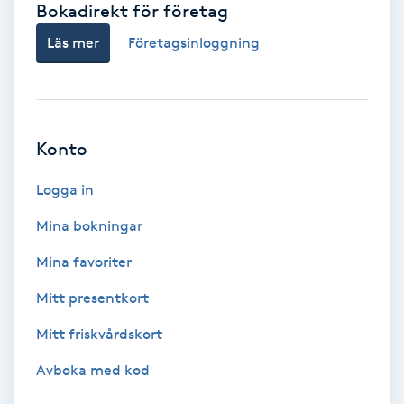
Bokadirekt för företag
Babylights
Läs mer
Företagsinloggning
Balayage
Bambumassage
Konto
Barber
Logga in
Mina bokningar
Barnklippning
Mina favoriter
BIAB
Mitt presentkort
Mitt friskvårdskort
Blowout
Avboka med kod
Bottenfärg