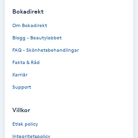
Bokadirekt
Brynformning
Om Bokadirekt
Brynfärgning
Blogg - Beautylabbet
Brynplockning
FAQ - Skönhetsbehandlingar
Fakta & Råd
Bröllopsuppsättning
C
Karriär
Support
Celluliter
Coachning
Villkor
Color correction
Etisk policy
Integritetspolicy