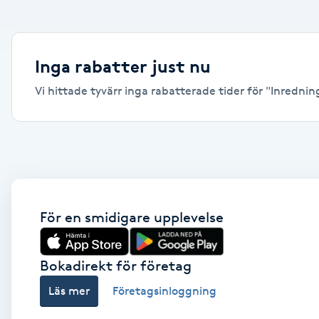
Alternativmedicin
Andningsmassage
Inga rabatter just nu
Vi hittade tyvärr inga rabatterade tider för "Inredning,
Ansiktslyft utan kirurgi
Aromamassage
Ashtanga Yoga
Ayurveda
För en smidigare upplevelse
Ayurvedisk Massage
Bokadirekt för företag
Läs mer
Företagsinloggning
Ansiktsbehandling djuprengörande
B