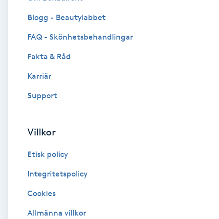
Blogg - Beautylabbet
Brynformning
FAQ - Skönhetsbehandlingar
Brynfärgning
Fakta & Råd
Brynplockning
Karriär
Support
Bröllopsuppsättning
C
Villkor
Celluliter
Etisk policy
Coachning
Integritetspolicy
Cookies
Color correction
Allmänna villkor