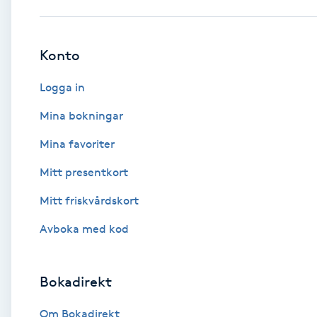
Babylights
Konto
Balayage
Logga in
Bambumassage
Mina bokningar
Mina favoriter
Barber
Mitt presentkort
Barnklippning
Mitt friskvårdskort
BIAB
Avboka med kod
Blowout
Bokadirekt
Bottenfärg
Om Bokadirekt