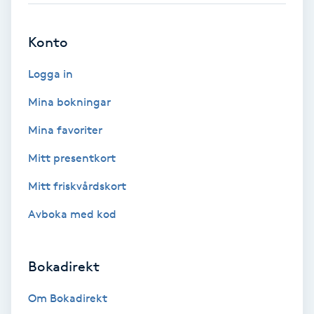
Brynformning
Konto
Brynfärgning
Logga in
Mina bokningar
Brynplockning
Mina favoriter
Bröllopsuppsättning
Mitt presentkort
C
Mitt friskvårdskort
Celluliter
Avboka med kod
Coachning
Bokadirekt
Color correction
Om Bokadirekt