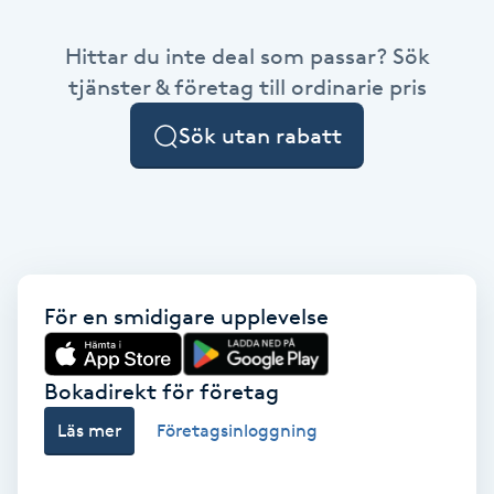
Babylights
Hittar du inte deal som passar? Sök
tjänster & företag till ordinarie pris
Balayage
Sök utan rabatt
Bambumassage
Barber
Barnklippning
För en smidigare upplevelse
BIAB
Bokadirekt för företag
Blowout
Läs mer
Företagsinloggning
Bottenfärg