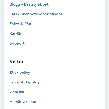
Cryoterapi
Blogg - Beautylabbet
D
FAQ - Skönhetsbehandlingar
Damklippning
Fakta & Råd
Karriär
Dermapen
Support
Diamantslipning
E
Villkor
Enzympeeling
Etisk policy
Extensions
Integritetspolicy
Cookies
Extensions borttagning
Allmäna villkor
Eyeliner-tatuering