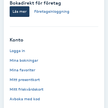
Bokadirekt för företag
Babylights
Läs mer
Företagsinloggning
Balayage
Bambumassage
Konto
Barber
Logga in
Mina bokningar
Barnklippning
Mina favoriter
BIAB
Mitt presentkort
Mitt friskvårdskort
Blowout
Avboka med kod
Bottenfärg