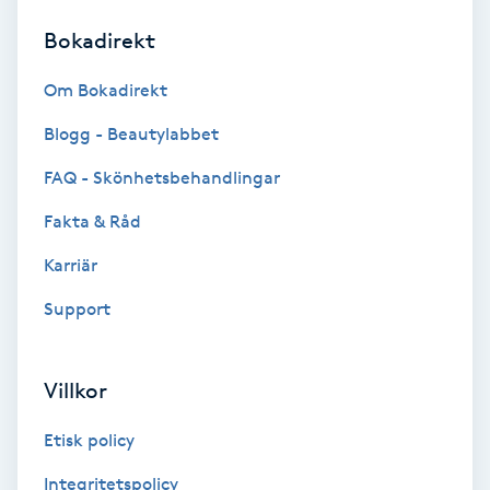
Bokadirekt
Brynformning
Om Bokadirekt
Brynfärgning
Blogg - Beautylabbet
Brynplockning
FAQ - Skönhetsbehandlingar
Fakta & Råd
Bröllopsuppsättning
C
Karriär
Support
Celluliter
Coachning
Villkor
Color correction
Etisk policy
Integritetspolicy