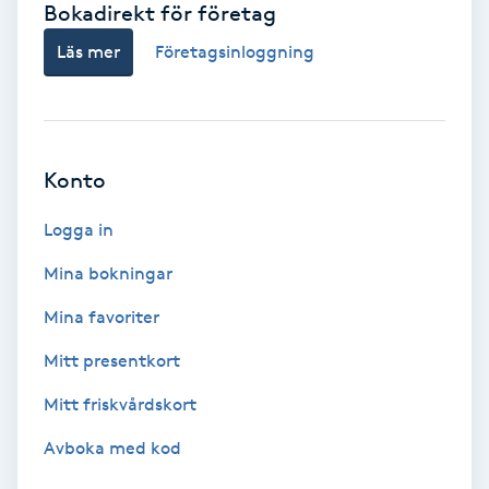
Bokadirekt för företag
Babylights
Läs mer
Företagsinloggning
Balayage
Bambumassage
Konto
Barber
Logga in
Mina bokningar
Barnklippning
Mina favoriter
BIAB
Mitt presentkort
Mitt friskvårdskort
Blowout
Avboka med kod
Bottenfärg