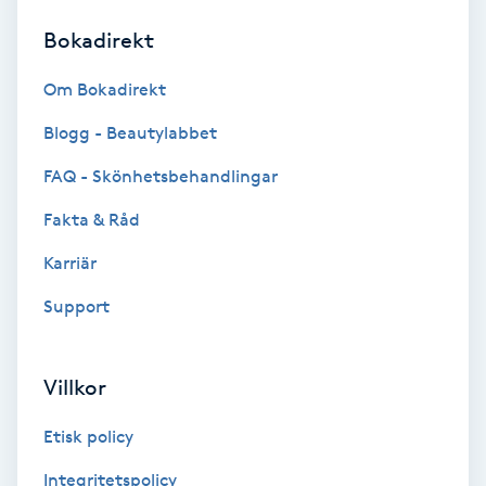
Bokadirekt
Brynformning
Om Bokadirekt
Brynfärgning
Blogg - Beautylabbet
Brynplockning
FAQ - Skönhetsbehandlingar
Fakta & Råd
Bröllopsuppsättning
C
Karriär
Support
Celluliter
Coachning
Villkor
Color correction
Etisk policy
Integritetspolicy