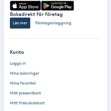
Babylights
Bokadirekt för företag
Balayage
Läs mer
Företagsinloggning
Bambumassage
Barber
Konto
Logga in
Barnklippning
Mina bokningar
BIAB
Mina favoriter
Blowout
Mitt presentkort
Mitt friskvårdskort
Bottenfärg