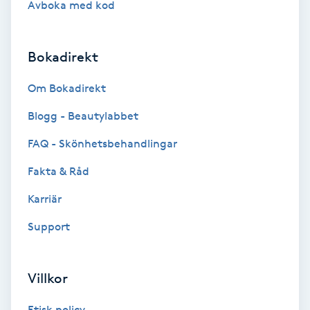
Avboka med kod
Brynformning
Bokadirekt
Brynfärgning
Om Bokadirekt
Brynplockning
Blogg - Beautylabbet
Bröllopsuppsättning
FAQ - Skönhetsbehandlingar
C
Fakta & Råd
Celluliter
Karriär
Support
Coachning
Color correction
Villkor
Etisk policy