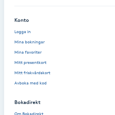
Babylights
Konto
Balayage
Logga in
Bambumassage
Mina bokningar
Mina favoriter
Barber
Mitt presentkort
Barnklippning
Mitt friskvårdskort
BIAB
Avboka med kod
Blowout
Bokadirekt
Bottenfärg
Om Bokadirekt