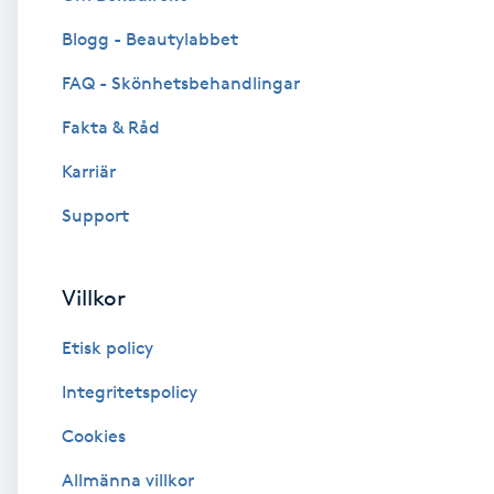
Blogg - Beautylabbet
Brynformning
FAQ - Skönhetsbehandlingar
Brynfärgning
Fakta & Råd
Brynplockning
Karriär
Support
Bröllopsuppsättning
C
Villkor
Celluliter
Etisk policy
Coachning
Integritetspolicy
Cookies
Color correction
Allmänna villkor