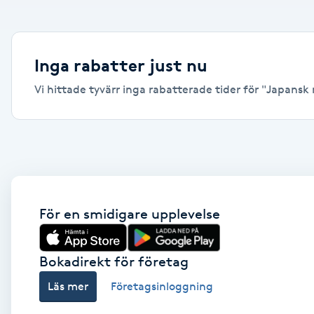
Alternativmedicin
Andningsmassage
Inga rabatter just nu
Vi hittade tyvärr inga rabatterade tider för "Japansk m
Ansiktslyft utan kirurgi
Aromamassage
Ashtanga Yoga
Ayurveda
För en smidigare upplevelse
Ayurvedisk Massage
Bokadirekt för företag
Läs mer
Företagsinloggning
Ansiktsbehandling djuprengörande
B