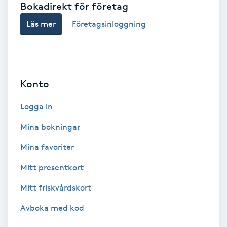
Bokadirekt för företag
Babylights
Läs mer
Företagsinloggning
Balayage
Bambumassage
Konto
Barber
Logga in
Mina bokningar
Barnklippning
Mina favoriter
BIAB
Mitt presentkort
Mitt friskvårdskort
Blowout
Avboka med kod
Bottenfärg