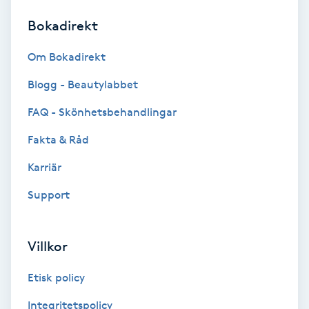
Bokadirekt
Brynformning
Om Bokadirekt
Brynfärgning
Blogg - Beautylabbet
Brynplockning
FAQ - Skönhetsbehandlingar
Fakta & Råd
Bröllopsuppsättning
C
Karriär
Support
Celluliter
Coachning
Villkor
Color correction
Etisk policy
Integritetspolicy