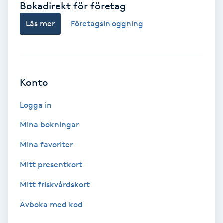
Bokadirekt för företag
Babylights
Läs mer
Företagsinloggning
Balayage
Bambumassage
Konto
Barber
Logga in
Mina bokningar
Barnklippning
Mina favoriter
BIAB
Mitt presentkort
Mitt friskvårdskort
Blowout
Avboka med kod
Bottenfärg