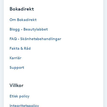
Bokadirekt
Brynformning
Om Bokadirekt
Brynfärgning
Blogg - Beautylabbet
Brynplockning
FAQ - Skönhetsbehandlingar
Fakta & Råd
Bröllopsuppsättning
C
Karriär
Support
Celluliter
Coachning
Villkor
Color correction
Etisk policy
Integritetspolicy