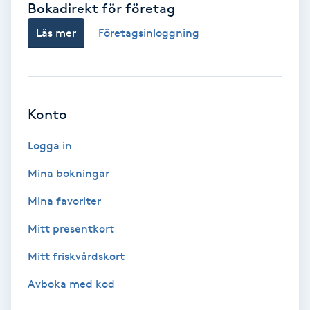
Bokadirekt för företag
Babylights
Läs mer
Företagsinloggning
Balayage
Bambumassage
Konto
Barber
Logga in
Mina bokningar
Barnklippning
Mina favoriter
BIAB
Mitt presentkort
Mitt friskvårdskort
Blowout
Avboka med kod
Bottenfärg