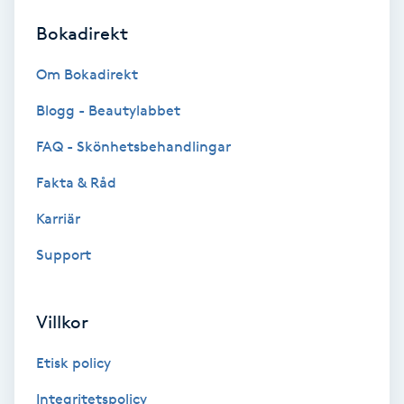
Bokadirekt
Brynformning
Om Bokadirekt
Brynfärgning
Blogg - Beautylabbet
Brynplockning
FAQ - Skönhetsbehandlingar
Fakta & Råd
Bröllopsuppsättning
C
Karriär
Support
Celluliter
Coachning
Villkor
Color correction
Etisk policy
Integritetspolicy