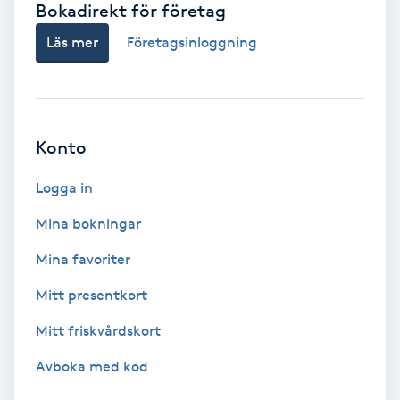
Bokadirekt för företag
Babylights
Läs mer
Företagsinloggning
Balayage
Bambumassage
Konto
Barber
Logga in
Mina bokningar
Barnklippning
Mina favoriter
BIAB
Mitt presentkort
Mitt friskvårdskort
Blowout
Avboka med kod
Bottenfärg