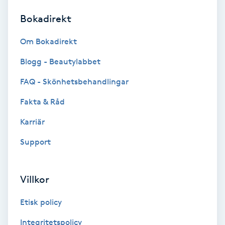
Bokadirekt
Brynformning
Om Bokadirekt
Brynfärgning
Blogg - Beautylabbet
Brynplockning
FAQ - Skönhetsbehandlingar
Fakta & Råd
Bröllopsuppsättning
C
Karriär
Support
Celluliter
Coachning
Villkor
Color correction
Etisk policy
Integritetspolicy