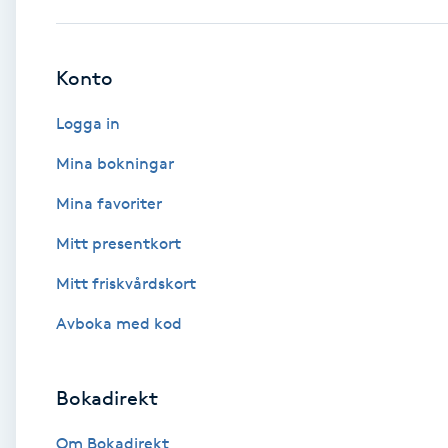
Babylights
Konto
Balayage
Logga in
Bambumassage
Mina bokningar
Mina favoriter
Barber
Mitt presentkort
Barnklippning
Mitt friskvårdskort
BIAB
Avboka med kod
Blowout
Bokadirekt
Bottenfärg
Om Bokadirekt