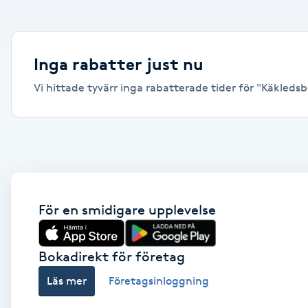
Alternativmedicin
Andningsmassage
Inga rabatter just nu
Vi hittade tyvärr inga rabatterade tider för "Käkledsbe
Ansiktslyft utan kirurgi
Aromamassage
Ashtanga Yoga
Ayurveda
För en smidigare upplevelse
Ayurvedisk Massage
Bokadirekt för företag
Läs mer
Företagsinloggning
Ansiktsbehandling djuprengörande
B