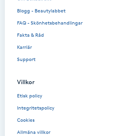
Blogg - Beautylabbet
Brynformning
FAQ - Skönhetsbehandlingar
Brynfärgning
Fakta & Råd
Brynplockning
Karriär
Support
Bröllopsuppsättning
C
Villkor
Celluliter
Etisk policy
Coachning
Integritetspolicy
Cookies
Color correction
Allmäna villkor