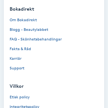
Bokadirekt
Brynformning
Om Bokadirekt
Brynfärgning
Blogg - Beautylabbet
Brynplockning
FAQ - Skönhetsbehandlingar
Fakta & Råd
Bröllopsuppsättning
C
Karriär
Support
Celluliter
Coachning
Villkor
Color correction
Etisk policy
Integritetspolicy