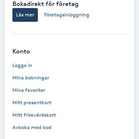
Bokadirekt för företag
Babylights
Läs mer
Företagsinloggning
Balayage
Bambumassage
Konto
Barber
Logga in
Mina bokningar
Barnklippning
Mina favoriter
BIAB
Mitt presentkort
Mitt friskvårdskort
Blowout
Avboka med kod
Bottenfärg