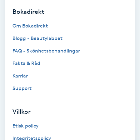
Bokadirekt
Brynformning
Om Bokadirekt
Brynfärgning
Blogg - Beautylabbet
Brynplockning
FAQ - Skönhetsbehandlingar
Fakta & Råd
Bröllopsuppsättning
C
Karriär
Support
Celluliter
Coachning
Villkor
Color correction
Etisk policy
Integritetspolicy