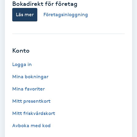
Bokadirekt för företag
Babylights
Läs mer
Företagsinloggning
Balayage
Bambumassage
Konto
Barber
Logga in
Mina bokningar
Barnklippning
Mina favoriter
BIAB
Mitt presentkort
Mitt friskvårdskort
Blowout
Avboka med kod
Bottenfärg