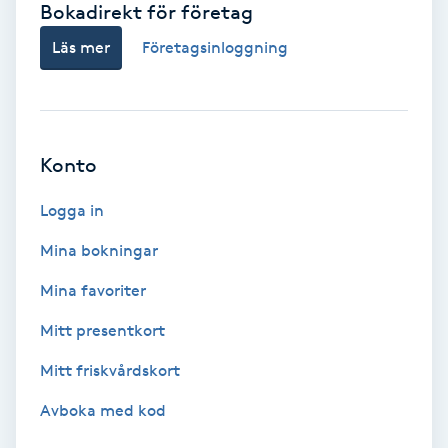
Bokadirekt för företag
Babylights
Läs mer
Företagsinloggning
Balayage
Bambumassage
Konto
Barber
Logga in
Mina bokningar
Barnklippning
Mina favoriter
BIAB
Mitt presentkort
Mitt friskvårdskort
Blowout
Avboka med kod
Bottenfärg