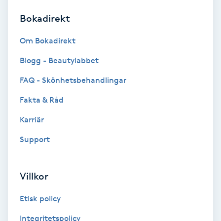
Bokadirekt
Brynformning
Om Bokadirekt
Brynfärgning
Blogg - Beautylabbet
Brynplockning
FAQ - Skönhetsbehandlingar
Fakta & Råd
Bröllopsuppsättning
C
Karriär
Support
Celluliter
Coachning
Villkor
Color correction
Etisk policy
Integritetspolicy