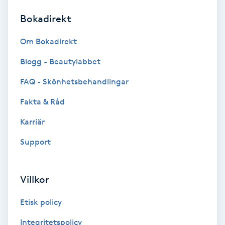
Bokadirekt
Brynformning
Om Bokadirekt
Brynfärgning
Blogg - Beautylabbet
Brynplockning
FAQ - Skönhetsbehandlingar
Fakta & Råd
Bröllopsuppsättning
C
Karriär
Support
Celluliter
Coachning
Villkor
Color correction
Etisk policy
Integritetspolicy