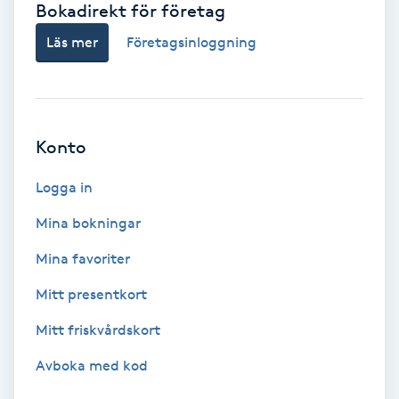
Bokadirekt för företag
Babylights
Läs mer
Företagsinloggning
Balayage
Bambumassage
Konto
Barber
Logga in
Mina bokningar
Barnklippning
Mina favoriter
BIAB
Mitt presentkort
Mitt friskvårdskort
Blowout
Avboka med kod
Bottenfärg