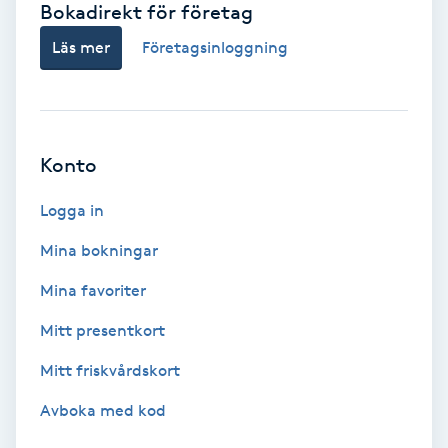
Bokadirekt för företag
Babylights
Läs mer
Företagsinloggning
Balayage
Bambumassage
Konto
Barber
Logga in
Mina bokningar
Barnklippning
Mina favoriter
BIAB
Mitt presentkort
Mitt friskvårdskort
Blowout
Avboka med kod
Bottenfärg