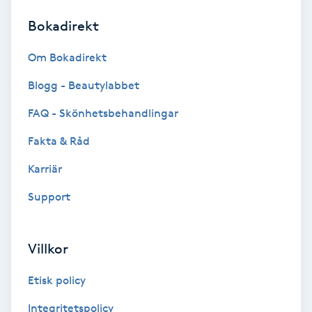
Bokadirekt
Brynformning
Om Bokadirekt
Brynfärgning
Blogg - Beautylabbet
Brynplockning
FAQ - Skönhetsbehandlingar
Fakta & Råd
Bröllopsuppsättning
C
Karriär
Support
Celluliter
Coachning
Villkor
Color correction
Etisk policy
Integritetspolicy