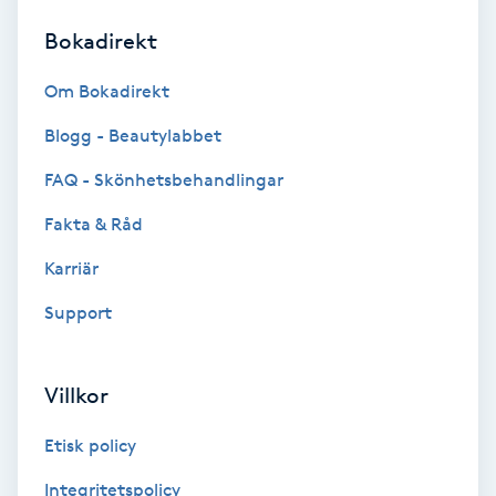
Bokadirekt
Brynformning
Om Bokadirekt
Brynfärgning
Blogg - Beautylabbet
Brynplockning
FAQ - Skönhetsbehandlingar
Fakta & Råd
Bröllopsuppsättning
C
Karriär
Support
Celluliter
Coachning
Villkor
Color correction
Etisk policy
Integritetspolicy