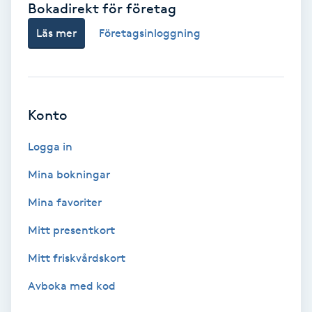
Bokadirekt för företag
Babylights
Läs mer
Företagsinloggning
Balayage
Bambumassage
Konto
Barber
Logga in
Mina bokningar
Barnklippning
Mina favoriter
BIAB
Mitt presentkort
Mitt friskvårdskort
Blowout
Avboka med kod
Bottenfärg