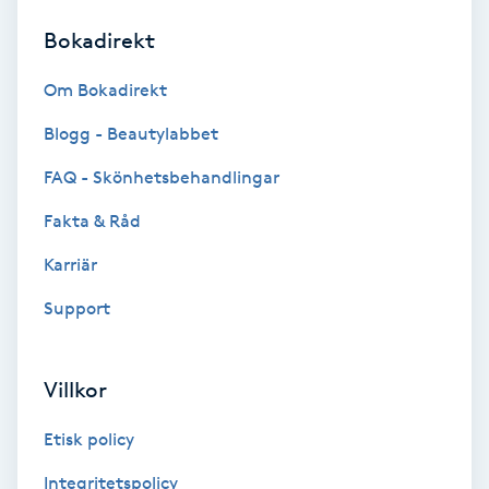
Bokadirekt
Brynformning
Om Bokadirekt
Brynfärgning
Blogg - Beautylabbet
Brynplockning
FAQ - Skönhetsbehandlingar
Fakta & Råd
Bröllopsuppsättning
C
Karriär
Support
Celluliter
Coachning
Villkor
Color correction
Etisk policy
Integritetspolicy