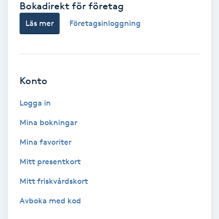
Bokadirekt för företag
Babylights
Läs mer
Företagsinloggning
Balayage
Bambumassage
Konto
Barber
Logga in
Mina bokningar
Barnklippning
Mina favoriter
BIAB
Mitt presentkort
Mitt friskvårdskort
Blowout
Avboka med kod
Bottenfärg