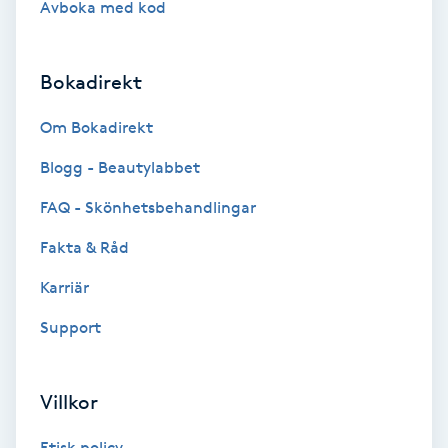
Avboka med kod
Brynformning
Bokadirekt
Brynfärgning
Om Bokadirekt
Brynplockning
Blogg - Beautylabbet
Bröllopsuppsättning
FAQ - Skönhetsbehandlingar
C
Fakta & Råd
Celluliter
Karriär
Support
Coachning
Color correction
Villkor
Etisk policy