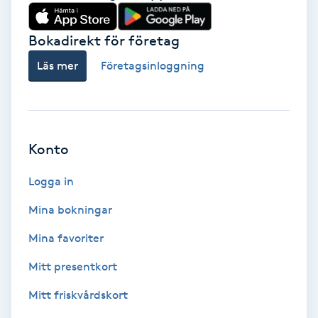
Babylights
Bokadirekt för företag
Balayage
Läs mer
Företagsinloggning
Bambumassage
Barber
Konto
Logga in
Barnklippning
Mina bokningar
BIAB
Mina favoriter
Blowout
Mitt presentkort
Mitt friskvårdskort
Bottenfärg