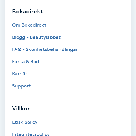
Bokadirekt
Brynformning
Om Bokadirekt
Brynfärgning
Blogg - Beautylabbet
Brynplockning
FAQ - Skönhetsbehandlingar
Fakta & Råd
Bröllopsuppsättning
C
Karriär
Support
Celluliter
Coachning
Villkor
Color correction
Etisk policy
Integritetspolicy