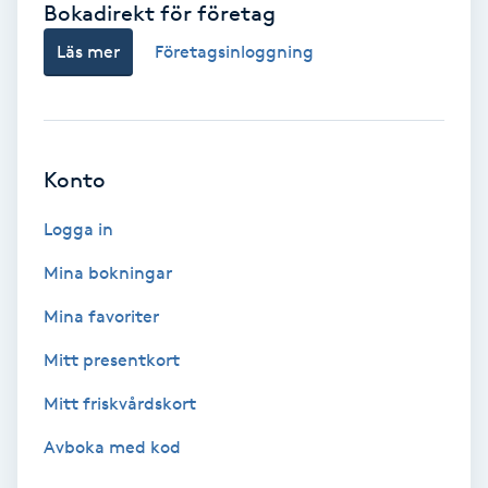
Bokadirekt för företag
Babylights
Läs mer
Företagsinloggning
Balayage
Bambumassage
Konto
Barber
Logga in
Mina bokningar
Barnklippning
Mina favoriter
BIAB
Mitt presentkort
Mitt friskvårdskort
Blowout
Avboka med kod
Bottenfärg