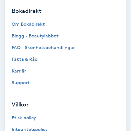
Bokadirekt
Brynformning
Om Bokadirekt
Brynfärgning
Blogg - Beautylabbet
Brynplockning
FAQ - Skönhetsbehandlingar
Fakta & Råd
Bröllopsuppsättning
C
Karriär
Support
Celluliter
Coachning
Villkor
Color correction
Etisk policy
Integritetspolicy