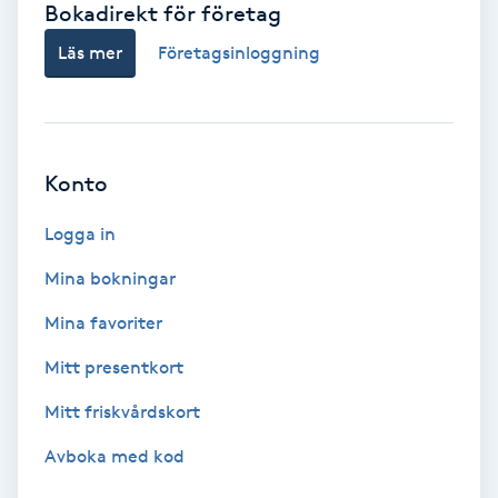
Bokadirekt för företag
Babylights
Läs mer
Företagsinloggning
Balayage
Bambumassage
Konto
Barber
Logga in
Mina bokningar
Barnklippning
Mina favoriter
BIAB
Mitt presentkort
Mitt friskvårdskort
Blowout
Avboka med kod
Bottenfärg