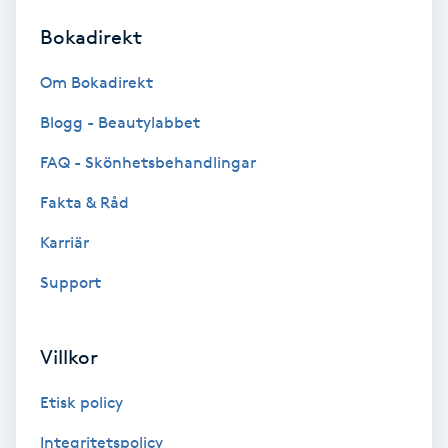
Bokadirekt
Brynformning
Om Bokadirekt
Brynfärgning
Blogg - Beautylabbet
Brynplockning
FAQ - Skönhetsbehandlingar
Fakta & Råd
Bröllopsuppsättning
C
Karriär
Support
Celluliter
Coachning
Villkor
Color correction
Etisk policy
Integritetspolicy