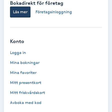
Bokadirekt för företag
Babylights
Läs mer
Företagsinloggning
Balayage
Bambumassage
Konto
Barber
Logga in
Mina bokningar
Barnklippning
Mina favoriter
BIAB
Mitt presentkort
Mitt friskvårdskort
Blowout
Avboka med kod
Bottenfärg