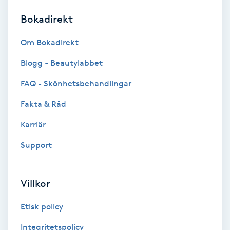
Bokadirekt
Brynformning
Om Bokadirekt
Brynfärgning
Blogg - Beautylabbet
Brynplockning
FAQ - Skönhetsbehandlingar
Fakta & Råd
Bröllopsuppsättning
C
Karriär
Support
Celluliter
Coachning
Villkor
Color correction
Etisk policy
Integritetspolicy