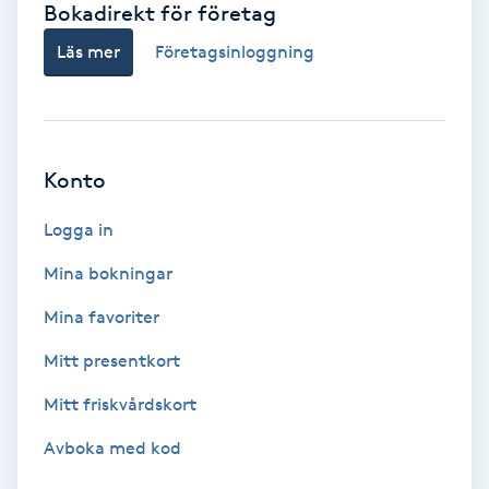
Bokadirekt för företag
Babylights
Läs mer
Företagsinloggning
Balayage
Bambumassage
Konto
Barber
Logga in
Mina bokningar
Barnklippning
Mina favoriter
BIAB
Mitt presentkort
Mitt friskvårdskort
Blowout
Avboka med kod
Bottenfärg