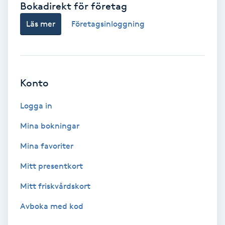
Bokadirekt för företag
Babylights
Läs mer
Företagsinloggning
Balayage
Bambumassage
Konto
Barber
Logga in
Mina bokningar
Barnklippning
Mina favoriter
BIAB
Mitt presentkort
Mitt friskvårdskort
Blowout
Avboka med kod
Bottenfärg