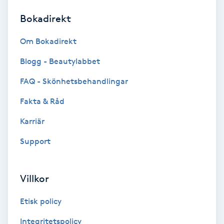
Bokadirekt
Brynformning
Om Bokadirekt
Brynfärgning
Blogg - Beautylabbet
Brynplockning
FAQ - Skönhetsbehandlingar
Fakta & Råd
Bröllopsuppsättning
C
Karriär
Support
Celluliter
Coachning
Villkor
Color correction
Etisk policy
Integritetspolicy