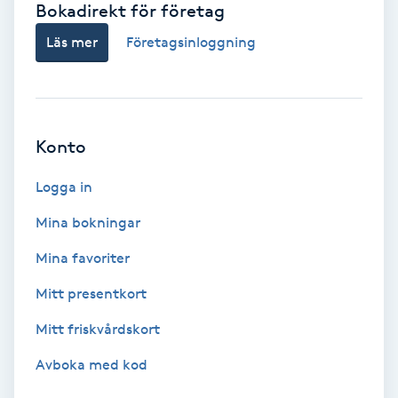
Bokadirekt för företag
Babylights
Läs mer
Företagsinloggning
Balayage
Bambumassage
Konto
Barber
Logga in
Mina bokningar
Barnklippning
Mina favoriter
BIAB
Mitt presentkort
Mitt friskvårdskort
Blowout
Avboka med kod
Bottenfärg