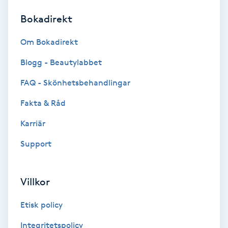
Bokadirekt
Brynformning
Om Bokadirekt
Brynfärgning
Blogg - Beautylabbet
Brynplockning
FAQ - Skönhetsbehandlingar
Fakta & Råd
Bröllopsuppsättning
C
Karriär
Support
Celluliter
Coachning
Villkor
Color correction
Etisk policy
Integritetspolicy