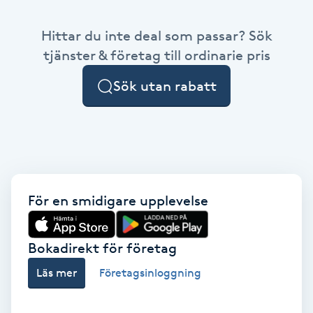
Babylights
Hittar du inte deal som passar? Sök
tjänster & företag till ordinarie pris
Balayage
Sök utan rabatt
Bambumassage
Barber
Barnklippning
För en smidigare upplevelse
BIAB
Bokadirekt för företag
Blowout
Läs mer
Företagsinloggning
Bottenfärg