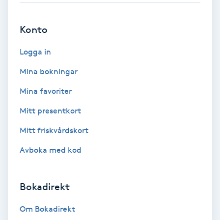
Brynformning
Konto
Brynfärgning
Logga in
Mina bokningar
Brynplockning
Mina favoriter
Bröllopsuppsättning
Mitt presentkort
C
Mitt friskvårdskort
Celluliter
Avboka med kod
Coachning
Bokadirekt
Color correction
Om Bokadirekt