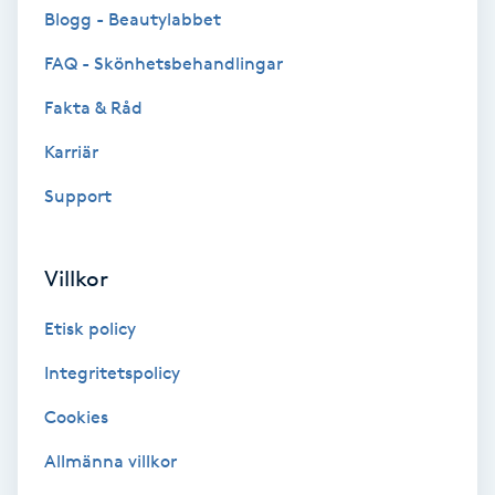
Cryoterapi
Blogg - Beautylabbet
D
FAQ - Skönhetsbehandlingar
Damklippning
Fakta & Råd
Karriär
Dermapen
Support
Diamantslipning
E
Villkor
Enzympeeling
Etisk policy
Extensions
Integritetspolicy
Cookies
Extensions borttagning
Allmänna villkor
Eyeliner-tatuering