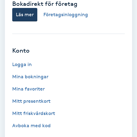
Bokadirekt för företag
Babylights
Läs mer
Företagsinloggning
Balayage
Bambumassage
Konto
Barber
Logga in
Mina bokningar
Barnklippning
Mina favoriter
BIAB
Mitt presentkort
Mitt friskvårdskort
Blowout
Avboka med kod
Bottenfärg