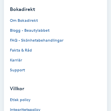
Bokadirekt
Brynformning
Om Bokadirekt
Brynfärgning
Blogg - Beautylabbet
Brynplockning
FAQ - Skönhetsbehandlingar
Fakta & Råd
Bröllopsuppsättning
C
Karriär
Support
Celluliter
Coachning
Villkor
Color correction
Etisk policy
Integritetspolicy