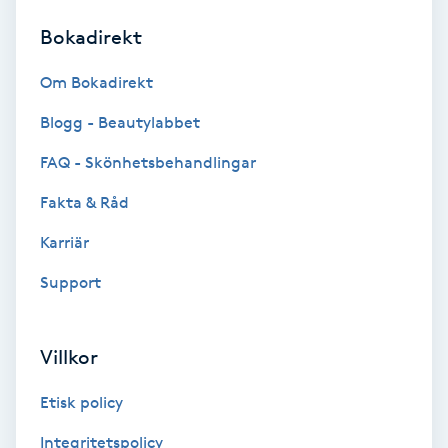
Bokadirekt
Brynformning
Om Bokadirekt
Brynfärgning
Blogg - Beautylabbet
Brynplockning
FAQ - Skönhetsbehandlingar
Fakta & Råd
Bröllopsuppsättning
C
Karriär
Support
Celluliter
Coachning
Villkor
Color correction
Etisk policy
Integritetspolicy