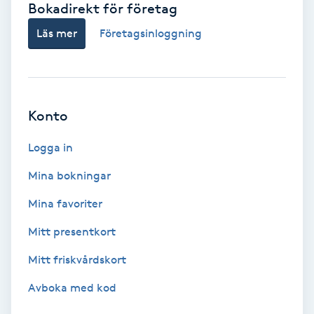
Bokadirekt för företag
Babylights
Läs mer
Företagsinloggning
Balayage
Bambumassage
Konto
Barber
Logga in
Mina bokningar
Barnklippning
Mina favoriter
BIAB
Mitt presentkort
Mitt friskvårdskort
Blowout
Avboka med kod
Bottenfärg