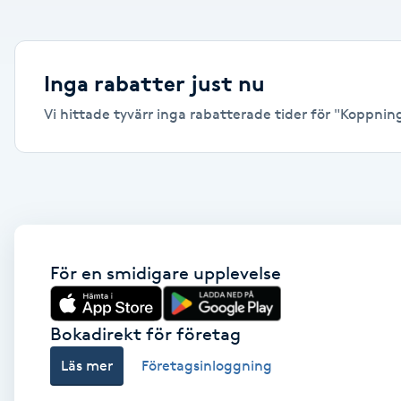
Alternativmedicin
Andningsmassage
Inga rabatter just nu
Vi hittade tyvärr inga rabatterade tider för "Koppnings
Ansiktslyft utan kirurgi
Aromamassage
Ashtanga Yoga
Ayurveda
För en smidigare upplevelse
Ayurvedisk Massage
Bokadirekt för företag
Läs mer
Företagsinloggning
Ansiktsbehandling djuprengörande
B