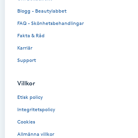
Blogg - Beautylabbet
Brynformning
FAQ - Skönhetsbehandlingar
Brynfärgning
Fakta & Råd
Brynplockning
Karriär
Support
Bröllopsuppsättning
C
Villkor
Celluliter
Etisk policy
Coachning
Integritetspolicy
Cookies
Color correction
Allmänna villkor