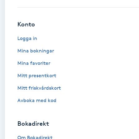
Babylights
Konto
Balayage
Logga in
Bambumassage
Mina bokningar
Mina favoriter
Barber
Mitt presentkort
Barnklippning
Mitt friskvårdskort
BIAB
Avboka med kod
Blowout
Bokadirekt
Bottenfärg
Om Bokadirekt