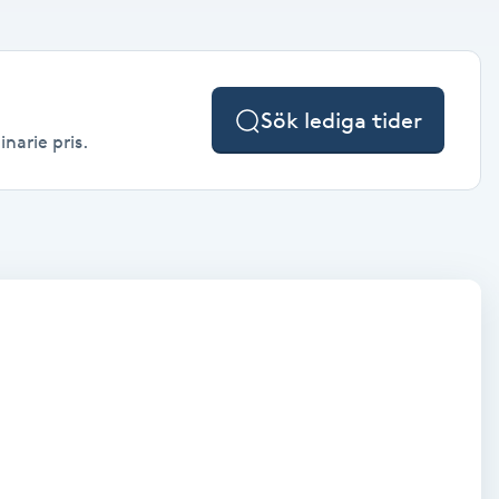
Sök lediga tider
narie pris.