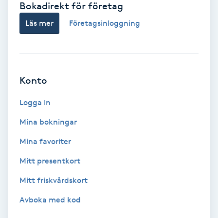
Bokadirekt för företag
Babylights
Läs mer
Företagsinloggning
Balayage
Bambumassage
Konto
Barber
Logga in
Mina bokningar
Barnklippning
Mina favoriter
BIAB
Mitt presentkort
Mitt friskvårdskort
Blowout
Avboka med kod
Bottenfärg