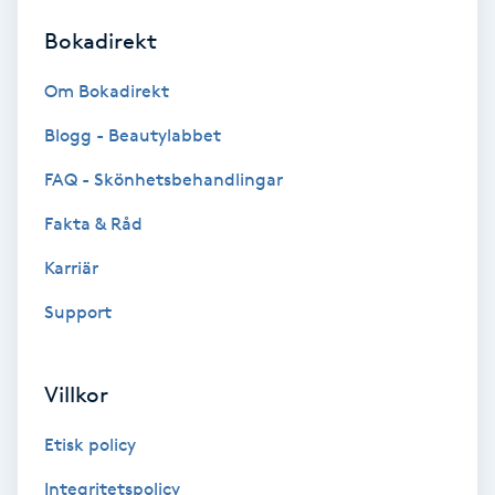
Bokadirekt
Brynformning
Om Bokadirekt
Brynfärgning
Blogg - Beautylabbet
Brynplockning
FAQ - Skönhetsbehandlingar
Fakta & Råd
Bröllopsuppsättning
C
Karriär
Support
Celluliter
Coachning
Villkor
Color correction
Etisk policy
Integritetspolicy