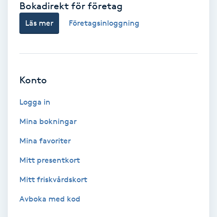
Bokadirekt för företag
Babylights
Läs mer
Företagsinloggning
Balayage
Bambumassage
Konto
Barber
Logga in
Mina bokningar
Barnklippning
Mina favoriter
BIAB
Mitt presentkort
Mitt friskvårdskort
Blowout
Avboka med kod
Bottenfärg