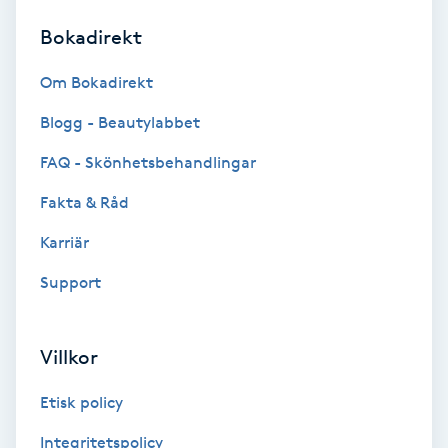
Bokadirekt
Brynformning
Om Bokadirekt
Brynfärgning
Blogg - Beautylabbet
Brynplockning
FAQ - Skönhetsbehandlingar
Fakta & Råd
Bröllopsuppsättning
C
Karriär
Support
Celluliter
Coachning
Villkor
Color correction
Etisk policy
Integritetspolicy