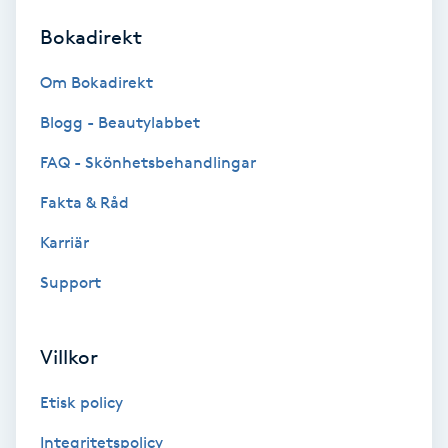
Bokadirekt
Brynformning
Om Bokadirekt
Brynfärgning
Blogg - Beautylabbet
Brynplockning
FAQ - Skönhetsbehandlingar
Fakta & Råd
Bröllopsuppsättning
C
Karriär
Support
Celluliter
Coachning
Villkor
Color correction
Etisk policy
Integritetspolicy