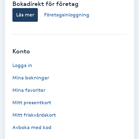
Bokadirekt för företag
Babylights
Läs mer
Företagsinloggning
Balayage
Bambumassage
Konto
Barber
Logga in
Mina bokningar
Barnklippning
Mina favoriter
BIAB
Mitt presentkort
Mitt friskvårdskort
Blowout
Avboka med kod
Bottenfärg